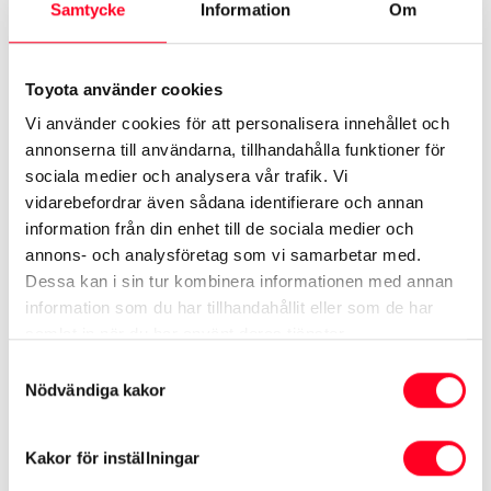
Samtycke
Information
Om
Ungerns Grand Prix avgörs på Hungaroring utanför
Budapest.
Toyota använder cookies
I paketet ingår följande:
Vi använder cookies för att personalisera innehållet och
Flyg Köpenhamn – Budapest t/r
annonserna till användarna, tillhandahålla funktioner för
Flygskatter
sociala medier och analysera vår trafik. Vi
Tre nätter i delat dubbelrum på Continental Hotel
vidarebefordrar även sådana identifierare och annan
information från din enhet till de sociala medier och
Zara Budapest****
annons- och analysföretag som vi samarbetar med.
Frukost på hotellet
Dessa kan i sin tur kombinera informationen med annan
Samtliga transfers (flygplats – hotell t/r, hotell –
information som du har tillhandahållit eller som de har
Hungaroring t/r lör+sön)
samlat in när du har använt deras tjänster.
F1 Weekend-biljett till Ungerns GP, Guld 4 (numrerade
Samtyckesval
Nödvändiga kakor
sittplatser)
Guide från Steve Perryman Sport Travel
Kakor för inställningar
EU-moms