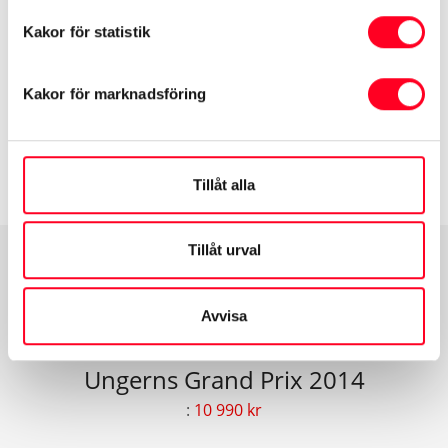
Bokas genom olli@steveperryman.se (ange Toyota
Kakor för statistik
Lojal)
Kakor för marknadsföring
Tillåt alla
Tillåt urval
Fler medlemserbjudanden
Avvisa
Ungerns Grand Prix 2014
:
10 990 kr