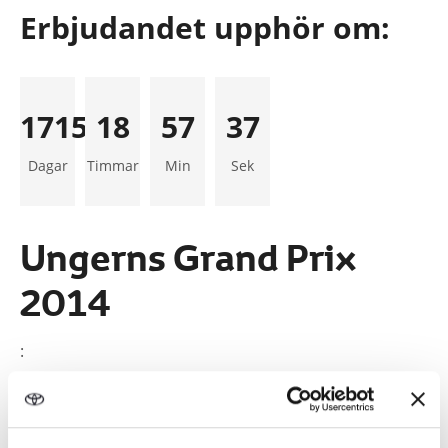
Erbjudandet upphör om:
17158
18
57
36
Dagar
Timmar
Min
Sek
Ungerns Grand Prix
2014
:
10 990 kr
(Ord. 11 990 kr)