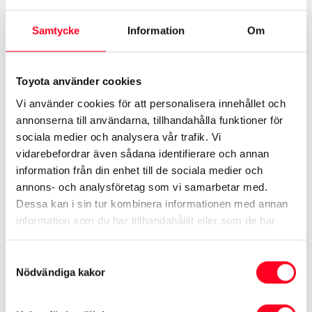
Samtycke
Information
Om
Såhär fungerar det
Toyota använder cookies
Med Toyota Easy Billån får du flera möjligheter där du
Vi använder cookies för att personalisera innehållet och
annonserna till användarna, tillhandahålla funktioner för
själv kan välja vad som passar dina behov. Med det
sociala medier och analysera vår trafik. Vi
garanterade återköpsvärdet får du en större trygghet
vidarebefordrar även sådana identifierare och annan
och enkelhet än vad du hade fått annars. När
information från din enhet till de sociala medier och
kontraktstiden kan du välja själv vad du vill göra, om
annons- och analysföretag som vi samarbetar med.
Dessa kan i sin tur kombinera informationen med annan
det så är att byta till en ny Toyota, lämna tillbaka eller
information som du har tillhandahållit eller som de har
behålla bilen. Självklart kan du välja att lösa lånet i
samlat in när du har använt deras tjänster.
förtid, utan extra kostnad.
Samtyckesval
Nödvändiga kakor