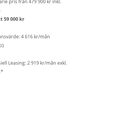
rie pris från 479 900 kr inkl.
s
t 59 000 kr
nsvärde: 4 616 kr/mån
o)
iell Leasing: 2 919 kr/mån exkl.
*