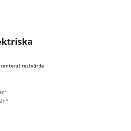
ktriska
aranterat restvärde
mån*
mån*