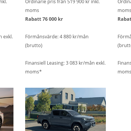
nkl.
Ordinarie pris från 519 900 kr inkl.
Ordina
moms
mom
Rabatt 76 000 kr
Rabat
n exkl.
Förmånsvärde: 4 880 kr/mån
Förmå
(brutto)
(brutt
Finansiell Leasing: 3 083 kr/mån exkl.
Finans
moms*
moms