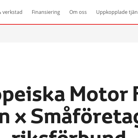
& verkstad
Finansiering
Om oss
Uppkopplade tjän
peiska Motor 
on x Småföreta