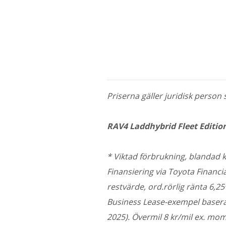
Priserna gäller juridisk perso
RAV4 Laddhybrid Fleet Editio
* Viktad förbrukning, blandad 
Finansiering via Toyota Financi
restvärde, ord.rörlig ränta 6,2
Business Lease-exempel baserat 
2025). Övermil 8 kr/mil ex. mom