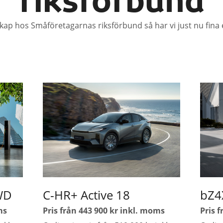
riksförbund
ap hos Småföretagarnas riksförbund så har vi just nu fina
WD
C-HR+ Active 18
bZ4
ms
Pris från 443 900 kr inkl. moms
Pris 