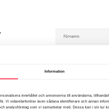
r
Förnamn
s inom en arbetsdag.
Telefon
Information
Anläggning
ersonalisera innehållet och annonserna till användarna, tillhandah
ik. Vi vidarebefordrar även sådana identifierare och annan informa
Ange registreringsnumm
och analysföretag som vi samarbetar med. Dessa kan i sin tur 