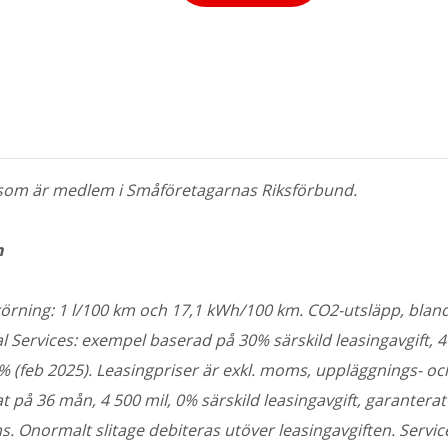
n som är medlem i Småföretagarnas Riksförbund.
n
körning: 1 l/100 km och 17,1 kWh/100 km.
CO2-utsläpp, bland
al Services: exempel baserad på 30% särskild leasingavgift, 
5% (feb 2025). Leasingpriser är exkl. moms, uppläggnings- och
på 36 mån, 4 500 mil, 0% särskild leasingavgift, garanterat 
s. Onormalt slitage debiteras utöver leasingavgiften. Servic