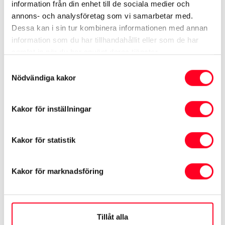
att beräkna din månadskostnad.
information från din enhet till de sociala medier och
annons- och analysföretag som vi samarbetar med.
Dessa kan i sin tur kombinera informationen med annan
information som du har tillhandahållit eller som de har
Beäkna månadskostnad
samlat in när du har använt deras tjänster.
Samtyckesval
Nödvändiga kakor
Kakor för inställningar
Att låna kostar pengar!
Om du inte kan betala tillbaka skulden
Kakor för statistik
i tid riskerar du en
betalningsanmärkning. Det kan leda till
Kakor för marknadsföring
svårigheter att få hyra bostad, teckna
abonnemang och få nya lån. För stöd,
vänd dig till budget- och
Tillåt alla
skuldrådgivningen i din kommun.