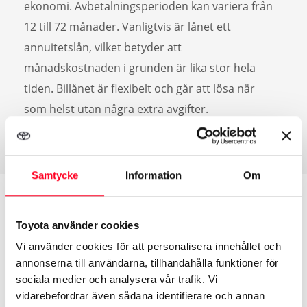
ekonomi. Avbetalningsperioden kan variera från
12 till 72 månader. Vanligtvis är lånet ett
annuitetslån, vilket betyder att
månadskostnaden i grunden är lika stor hela
tiden. Billånet är flexibelt och går att lösa när
som helst utan några extra avgifter.
Samtycke
Information
Om
Beräkna månadskostnad
Toyota använder cookies
Vi använder cookies för att personalisera innehållet och
annonserna till användarna, tillhandahålla funktioner för
Billånet är flexibelt och går att lösa när som helst utan
sociala medier och analysera vår trafik. Vi
några extra avgifter. Klicka på knappen här nedan för
vidarebefordrar även sådana identifierare och annan