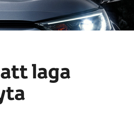
att laga
yta