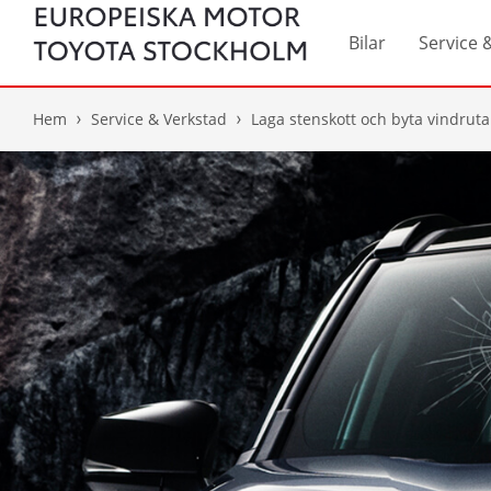
Bilar
Service 
Hem
Service & Verkstad
Laga stenskott och byta vindruta