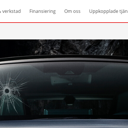
& verkstad
Finansiering
Om oss
Uppkopplade tjän