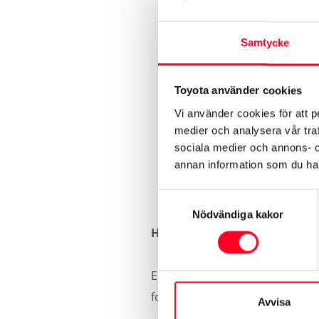
Lag
Samtycke
Toyota använder cookies
A
Vi använder cookies för att p
medier och analysera vår traf
sociala medier och annons- 
annan information som du har 
Samtyckesval
Nödvändiga kakor
Har din Toyota fått en annan
En del klarar sig livet igenom u
form av skada på bilen – om ä
Avvisa