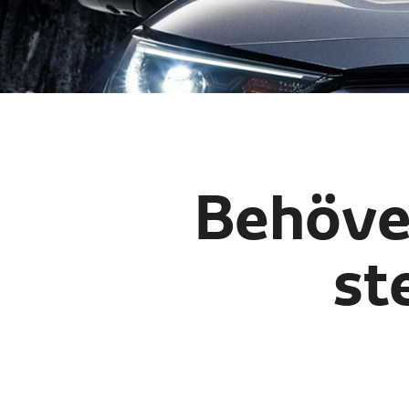
Behöver
st