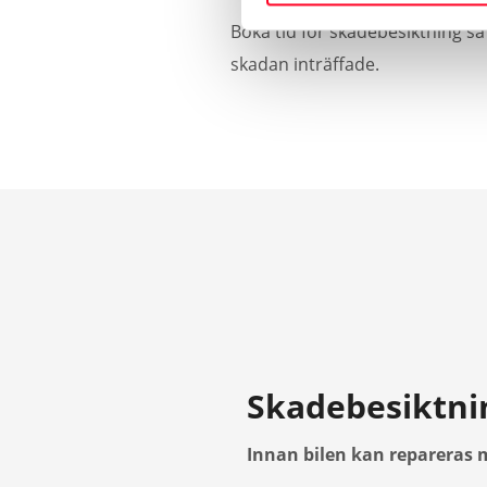
Boka tid för skadebesiktning så
skadan inträffade.
Skadebesiktni
Innan bilen kan repareras 