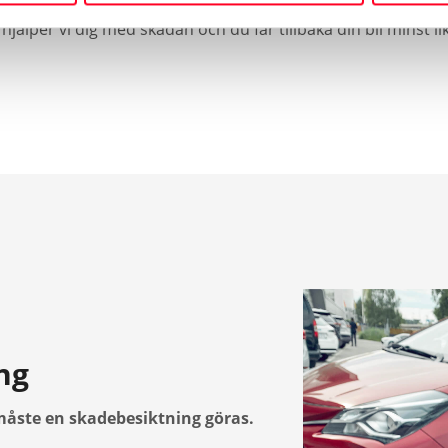
 hjälper vi dig med skadan och du får tillbaka din bil minst 
ng
måste en skadebesiktning göras.