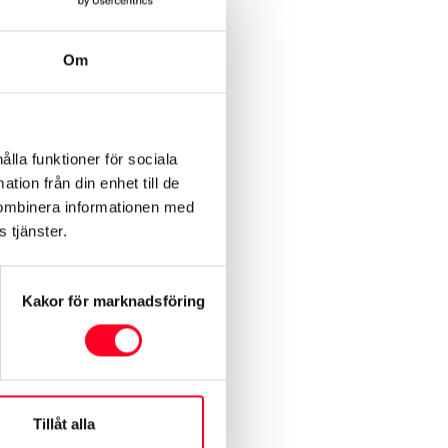
ta?
Om
ålla funktioner för sociala
tion från din enhet till de
kombinera informationen med
 tjänster.
Kakor för marknadsföring
åkar några gånger ut för någon
Tillåt alla