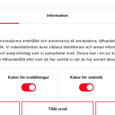
a stenskott eller byta vindru
Information
Boka tid
nläggning
ersonalisera innehållet och annonserna till användarna, tillhandah
här.
ik. Vi vidarebefordrar även sådana identifierare och annan informa
och analysföretag som vi samarbetar med. Dessa kan i sin tur 
tillhandahållit eller som de har samlat in när du har använt deras
Kakor för inställningar
Kakor för statistik
 skada?
tan att få den minsta repa på sin bil. Men de flesta av oss r
n bara en smärre parkeringsskada orsakad av någon annan.
Tillåt urval