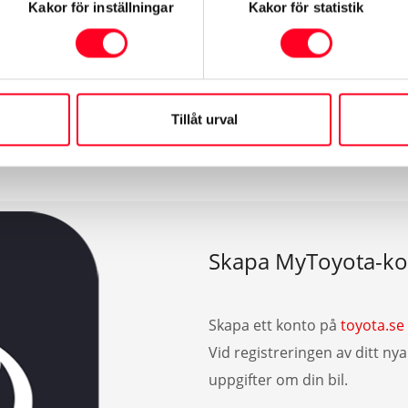
Kakor för inställningar
Kakor för statistik
torik?
talen här
och lägg in din bils chassinummer. När bilen verifi
kan du se din bils verkstadshistorik utan problem.
Tillåt urval
Skapa MyToyota-ko
Skapa ett konto på
toyota.se
Vid registreringen av ditt n
uppgifter om din bil.