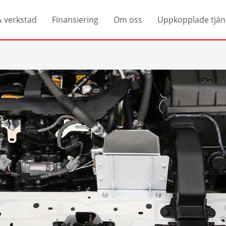
& verkstad
Finansiering
Om oss
Uppkopplade tjän