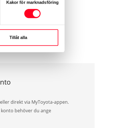
Kakor för marknadsföring
erats enligt de instruktioner
Tillåt alla
nto
eller direkt via MyToyota-appen.
ya konto behöver du ange