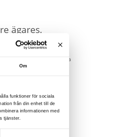
are ägares.
ppgifterna läggs in i Toyotas
 bilen, så om din bil haft andra
Om
 se informationen via
ålla funktioner för sociala
tion från din enhet till de
kombinera informationen med
 tjänster.
n, hur ser jag