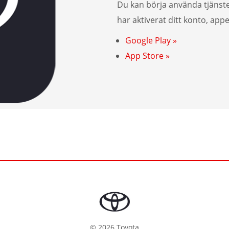
Du kan börja använda tjänst
har aktiverat ditt konto, app
Google Play »
App Store »
©
2026
Toyota