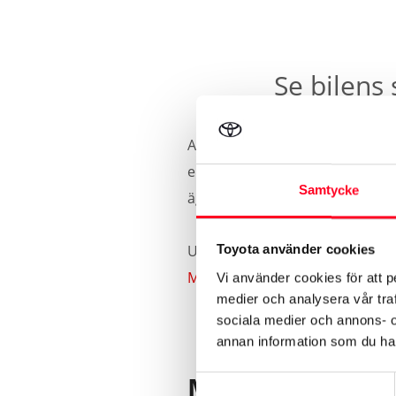
Se bilens 
All service som är utförd hos T
elektroniska servicesystem (TES
Samtycke
ägare finns även tidigare service
Uppkopplingsbara bilar kan se 
Toyota använder cookies
MyToyota‑portalen på toyota.s
Vi använder cookies för att p
medier och analysera vår traf
sociala medier och annons- 
annan information som du har 
Min bil är inte
Samtyckesval