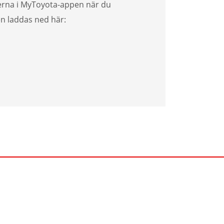
erna i MyToyota-appen när du
en laddas ned här: