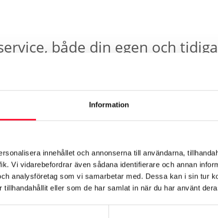
service, både din egen och tidig
oyotas auktoriserade verkstäder sparas i MyToyota. Serviceu
) av den som utför servicen. Dessa uppgifter är kopplade till
Information
tillfällen registrerade.
servicehistoriken i
MyToyota‑appen
, medan övriga bilar kan
e
.
ersonalisera innehållet och annonserna till användarna, tillhandah
ik. Vi vidarebefordrar även sådana identifierare och annan informa
och analysföretag som vi samarbetar med. Dessa kan i sin tur 
tillhandahållit eller som de har samlat in när du har använt deras
 uppkopplingsbar i Toyota-appe