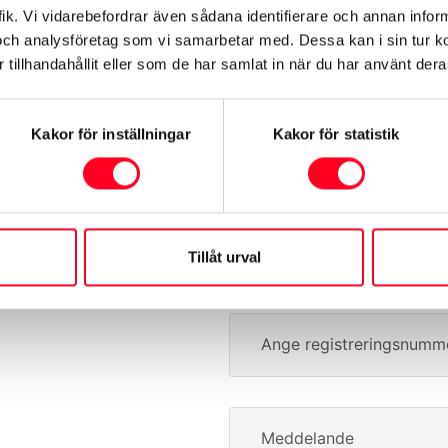
ik. Vi vidarebefordrar även sådana identifierare och annan informa
år kampanj?
och analysföretag som vi samarbetar med. Dessa kan i sin tur 
Förnamn
tillhandahållit eller som de har samlat in när du har använt deras
s inom en arbetsdag.
Kakor för inställningar
Kakor för statistik
Telefon
Anläggning
Tillåt urval
Ange registreringsnumm
Meddelande