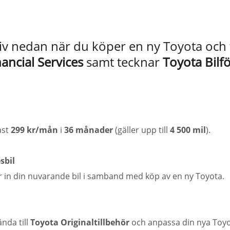
ativ nedan när du köper en ny Toyota och 
ancial Services
samt tecknar
Toyota Bilf
ast
299 kr/mån
i
36 månader
(gäller upp till
4 500 mil
).
sbil
 in din nuvarande bil i samband med köp av en ny Toyota.
nda till
Toyota Originaltillbehör
och anpassa din nya Toyo