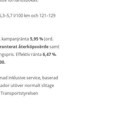
måste förhandsbokas.
5,3–5,7 l/100 km och 121–129
r, kampanjränta
5,95 %
(ord.
ranterat återköpsvärde
samt
ngspris. Effektiv ränta
6,47 %
.
30.
ad inklusive service, baserad
kador utöver normalt slitage
n Transportstyrelsen