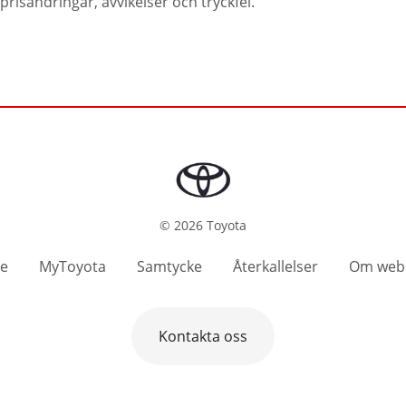
prisändringar, avvikelser och tryckfel.
©
2026
Toyota
se
MyToyota
Samtycke
Återkallelser
Om web
Kontakta oss