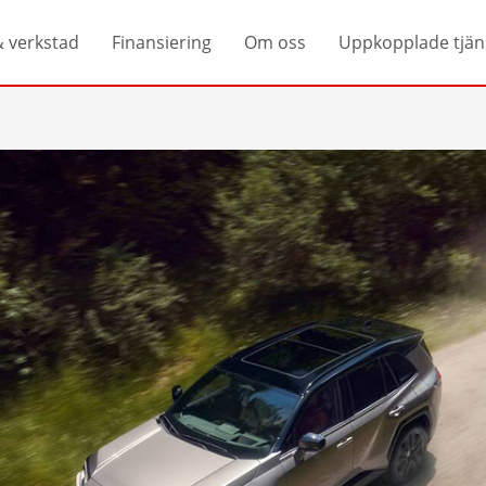
& verkstad
Finansiering
Om oss
Uppkopplade tjän