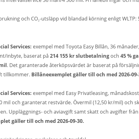
ens intervallservice 36 mån/4 500 mil. Fri lånebil ingår och 
rukning och CO₂-utsläpp vid blandad körning enligt WLTP: 
ial Services:
exempel med Toyota Easy Billån, 36 månade
ant/inbyte, baserat på
214 155 kr slutbetalning
och
45 % ga
mil
. Det garanterade återköpsvärdet är baserat på försäljni
ft tillkommer.
Billåneexemplet gäller till och med 2026-09-
ial Services:
exempel med Easy Privatleasing, månadskostn
0 mil och garanterat restvärde. Övermil (12,50 kr/mil) och s
len. Uppläggnings- och aviavgift samt skatt och avgifter frå
let gäller till och med 2026-09-30.