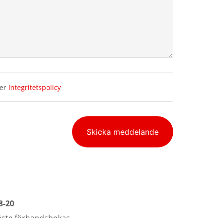
ner
Integritetspolicy
Skicka meddelande
8-20