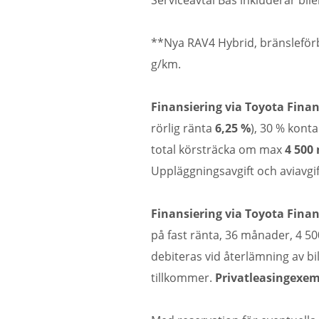
Serviceavtal Bas inkluderar bil
**Nya RAV4 Hybrid, bränsleförb
g/km.
Finansiering via Toyota Financ
rörlig ränta
6,25 %
), 30 % kont
total körsträcka om max
4 500 
Uppläggningsavgift och aviavgi
Finansiering via Toyota Financ
på fast ränta, 36 månader, 4 50
debiteras vid återlämning av bi
tillkommer.
Privatleasingexemp