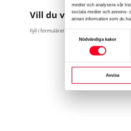
medier och analysera vår traf
Vill du veta mer om v
sociala medier och annons- 
annan information som du har 
Fyll i formuläret så kontaktar vi dig, vanligtvi
Samtyckesval
Nödvändiga kakor
Avvisa