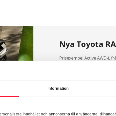
Nya Toyota RA
Prisexempel Active AWD-i, frå
Easy Billån från 4 679 kr/mån
Easy Privatleasing från 6 29
Information
ersonalisera innehållet och annonserna till användarna, tillhandah