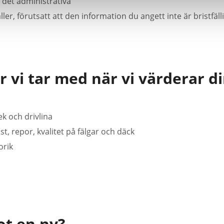
m det administrativa
ller, förutsatt att den information du angett inte är bristfälli
r vi tar med när vi värderar di
k och drivlina
t, repor, kvalitet på fälgar och däck
orik
ot en ny?