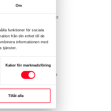
Om
rmare på den. Vi lägger stor vikt
ålla funktioner för sociala
tion från din enhet till de
kombinera informationen med
 tjänster.
 Motor
Kakor för marknadsföring
ilen med oss kan du vara trygg
ra utbud av begagnade eller nya
Tillåt alla