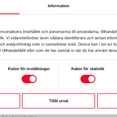
Information
 SUV, skåpbil eller småbil är vi intresserade av att titta nä
ell och trygg hantering från start till slut.
ersonalisera innehållet och annonserna till användarna, tillhandah
ik. Vi vidarebefordrar även sådana identifierare och annan informa
och analysföretag som vi samarbetar med. Dessa kan i sin tur 
tillhandahållit eller som de har samlat in när du har använt deras
t sälja bilen med Europeiska
Kakor för inställningar
Kakor för statistik
skrävande och riskfylld process. När du säljer eller byter in b
ker process. Dessutom kan du hitta din nästa bil i vårt sto
Tillåt urval
v en expert