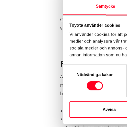
Samtycke
Oavsett om du har en kombi eller
Toyota använder cookies
vid att säkerställa en profession
Vi använder cookies för att p
medier och analysera vår traf
sociala medier och annons- 
annan information som du har 
Fördelar med at
Samtyckesval
Nödvändiga kakor
Att sälja bilen privat är en tid
med att du får en smidig och sä
bilar.
Avvisa
Vi tar emot alla bilmärken
Din bil värderas personligt a