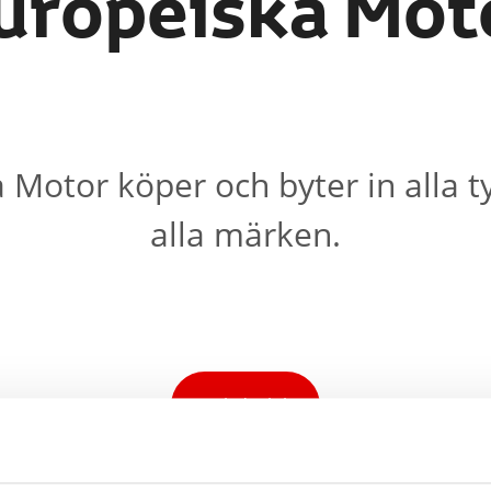
uropeiska Mot
 Motor köper och byter in alla ty
alla märken.
Sälj din bil