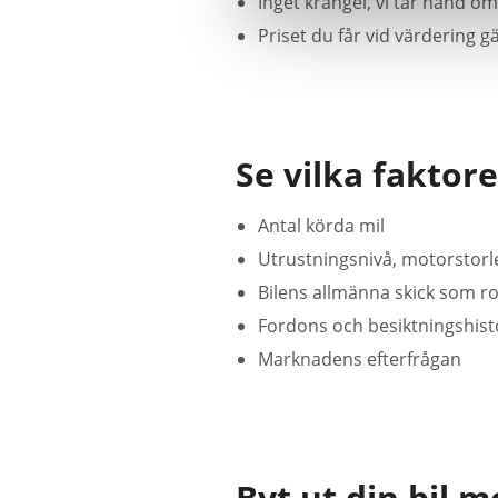
Inget krångel, vi tar hand o
Priset du får vid värdering gä
Se vilka faktore
Antal körda mil
Utrustningsnivå, motorstorle
Bilens allmänna skick som ros
Fordons och besiktningshist
Marknadens efterfrågan
Byt ut din bil m