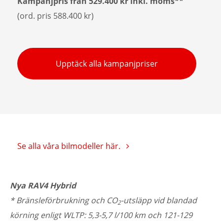
Kampanjpris från
529.400 kr
inkl. moms**
(ord. pris 588.400 kr)
Upptäck alla kampanjpriser
Se alla våra bilmodeller här.
Nya RAV4 Hybrid
* Bränsleförbrukning och CO
-utsläpp vid blandad
2
körning enligt WLTP: 5,3-5,7 l/100 km och 121-129