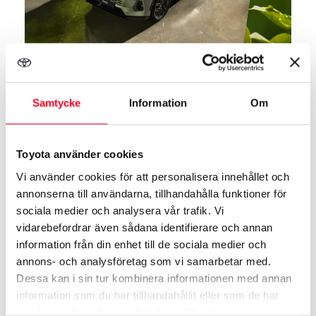
Nya RAV4 Hybrid
Samtycke
Information
Om
Nya RAV4 Hybrid med
uppdaterad design och
förbättrad säkerhet
Toyota använder cookies
Vi använder cookies för att personalisera innehållet och
Active Hybrid AWD-i
annonserna till användarna, tillhandahålla funktioner för
sociala medier och analysera vår trafik. Vi
Pris från 459.900 kr*
vidarebefordrar även sådana identifierare och annan
information från din enhet till de sociala medier och
Easy Billån från 4.589 kr/mån*
annons- och analysföretag som vi samarbetar med.
Easy Privatleasing från 5.995 kr/mån*
Dessa kan i sin tur kombinera informationen med annan
(inkl. 1.500 mil/år)
information som du har tillhandahållit eller som de har
samlat in när du har använt deras tjänster.