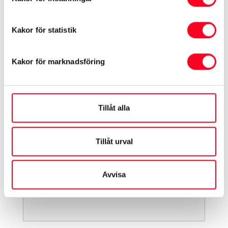
Kakor för statistik
Efternamn
*
Kakor för marknadsföring
Tillåt alla
Telefonnummer
*
Tillåt urval
Avvisa
Email
*