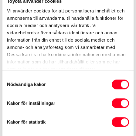
Toyota använder cookies
Se specifikationer ›
Vi använder cookies för att personalisera innehållet och
Kampanj på Proace Verso Electric ›
annonserna till användarna, tillhandahålla funktioner för
sociala medier och analysera vår trafik. Vi
Begagnade Proace Verso Electric ›
vidarebefordrar även sådana identifierare och annan
information från din enhet till de sociala medier och
annons- och analysföretag som vi samarbetar med.
Se mer på Toyota.se
Dessa kan i sin tur kombinera informationen med annan
information som du har tillhandahållit eller som de har
Bygg din Proace Verso Electric
samlat in när du har använt deras tjänster.
Samtyckesval
Nödvändiga kakor
Kakor för inställningar
* Värden enligt nya testcykeln WLTP som gäller för förbrukning och
koldioxid (CO
) vid blandad körning. Denna deklaration är främst avsedd
2
för jämförelse mellan olika bilmodeller. Bränsleförbrukning och koldioxid
Kakor för statistik
(CO
) kan bli högre eller lägre beroende på bl.a. utrustning, körsätt och
2
körförhållanden. Faktisk räckvidd som uppnås under verkliga förhållanden