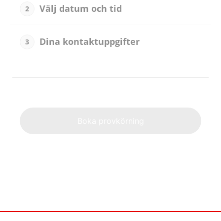
Välj datum och tid
2
Dina kontaktuppgifter
3
Alternat
Boka provkörning