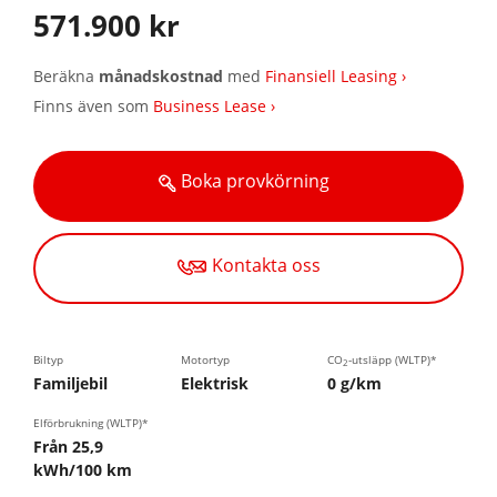
571.900 kr
Beräkna
månadskostnad
med
Finansiell Leasing ›
Finns även som
Business Lease ›
Boka provkörning
Kontakta oss
Biltyp
Motortyp
CO
-utsläpp (WLTP)*
2
Familjebil
Elektrisk
0 g/km
Elförbrukning (WLTP)*
Från 25,9
kWh/100 km