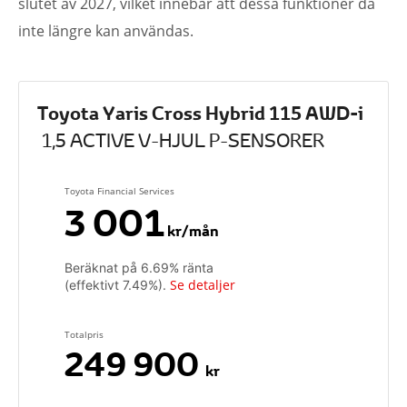
slutet av 2027, vilket innebär att dessa funktioner då
inte längre kan användas.
Toyota Yaris Cross Hybrid 115 AWD-i
1,5 ACTIVE V-HJUL P-SENSORER
Toyota Financial Services
3 001
kr/mån
Beräknat på
6.69
% ränta
Se detaljer
(effektivt
7.49
%).
Totalpris
249 900
kr