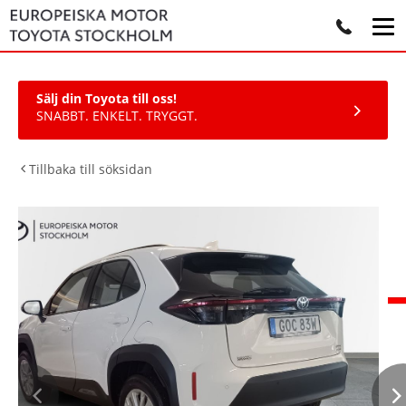
Sälj din Toyota till oss!
SNABBT. ENKELT. TRYGGT.
Tillbaka till söksidan