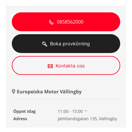
0858562000
Boka provkörning
Kontakta oss
Europeiska Motor Vällingby
Öppet idag
11:00 - 15:00
Söndag
11:00 - 15:00
Adress
Jämtlandsgatan 135, Vällingby
Måndag
09:00 - 18:00
Tisdag
09:00 - 18:00