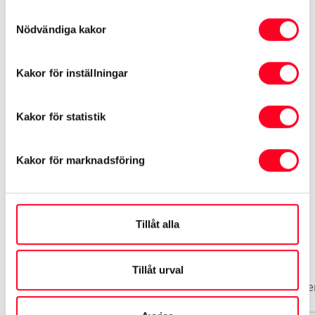
ACC / Klimatanläggning
Samtyckesval
Nödvändiga kakor
Aluminiumfälgar
Kakor för inställningar
Airbag förare & passagerare
Kakor för statistik
Se mer utrustning
Kakor för marknadsföring
Tillåt alla
Biluppgifter
Tillåt urval
Basuppgifter
Funktioner
Interiör
Exteriör
Säke