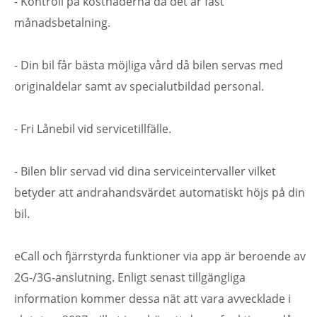
- Kontroll på kostnaderna då det är fast
månadsbetalning.
- Din bil får bästa möjliga vård då bilen servas med
originaldelar samt av specialutbildad personal.
- Fri Lånebil vid servicetillfälle.
- Bilen blir servad vid dina serviceintervaller vilket
betyder att andrahandsvärdet automatiskt höjs på din
bil.
eCall och fjärrstyrda funktioner via app är beroende av
2G-/3G-anslutning. Enligt senast tillgängliga
information kommer dessa nät att vara avvecklade i