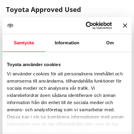
Onsdag
09:00 - 18:00
Toyota Approved Used
Torsdag
09:00 - 18:00
Fredag
09:00 - 18:00
När du köper en begagnad bil hos oss får du ett av
marknadens absolut bästa kundtrygghetspaket. Med
Toyota Approved Used är bilen noggrant
Samtycke
Information
Om
kvalitetskontrollerad på 145 punkter. Dessutom ingår
alltid ett års vägassistans samt en garanti på 12 eller
Toyota använder cookies
24 månader, beroende på bilens serviceintervall.
Vi använder cookies för att personalisera innehållet och
Visa mer ›
Begagnat har aldrig känts så nytt!
annonserna till användarna, tillhandahålla funktioner för
sociala medier och analysera vår trafik. Vi
vidarebefordrar även sådana identifierare och annan
Utrustning
Läs mer om Approved Used
information från din enhet till de sociala medier och
annons- och analysföretag som vi samarbetar med.
Dessa kan i sin tur kombinera informationen med annan
5 stjärnor i Euro NCAP
information som du har tillhandahållit eller som de har
samlat in när du har använt deras tjänster.