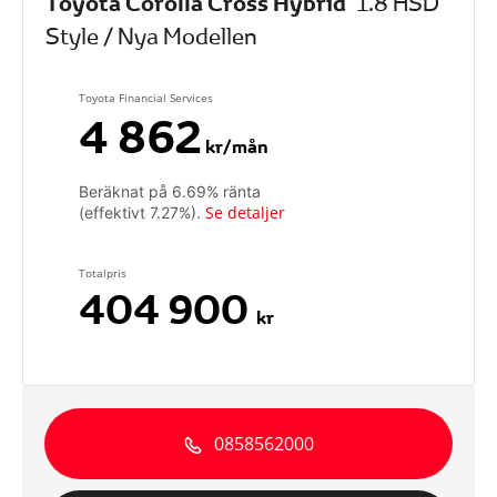
Toyota Corolla Cross Hybrid
1.8 HSD
Style / Nya Modellen
Toyota Financial Services
4 862
kr/mån
Beräknat på
6.69
% ränta
Se detaljer
(effektivt
7.27
%).
Totalpris
404 900
kr
0858562000