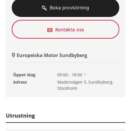
Boka provkörning
Kontakta oss
Europeiska Motor Sundbyberg
Öppet idag
09:00 - 18:00
Tisdag
09:00 - 18:00
Adress
Madenvägen 5, Sundbyberg,
Onsdag
09:00 - 18:00
Stockholm
Torsdag
09:00 - 18:00
Fredag
09:00 - 18:00
Lördag
11:00 - 15:00
Söndag
11:00 - 15:00
Utrustning