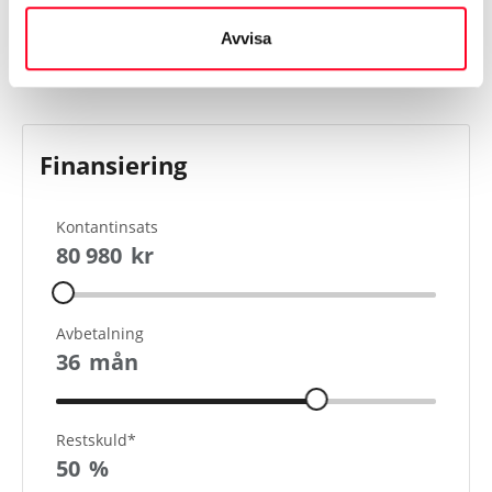
Visa mer
Avvisa
Finansiering
Kontantinsats
80 980
kr
Avbetalning
36
mån
Restskuld*
50
%