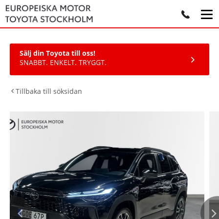
Sälj din Toyota till oss!
SNABBT. ENKELT. TRYGGT.
Tillbaka till söksidan