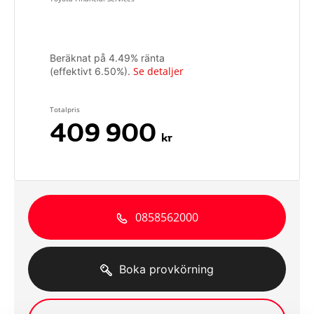
Beräknat på
4.49
% ränta
Se detaljer
(effektivt
6.50
%).
Totalpris
409 900
kr
0858562000
Boka provkörning