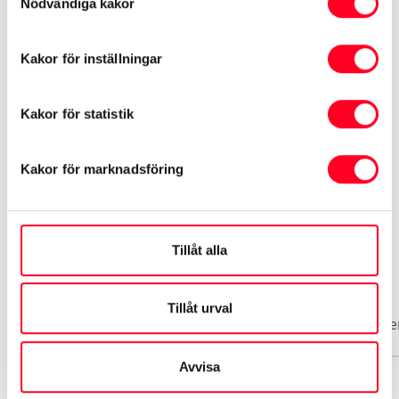
Nödvändiga kakor
ACC / Klimatanläggning
Kakor för inställningar
Airbag förare & passagerare
Kakor för statistik
Se mer utrustning
Kakor för marknadsföring
Tillåt alla
Biluppgifter
Tillåt urval
Basuppgifter
Funktioner
Interiör
Exteriör
Säke
Avvisa
Märke