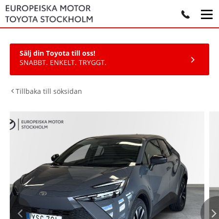
Sälj din Toyota till oss!
SNABBT. ENKELT. TRYGGT.
Tillbaka till söksidan