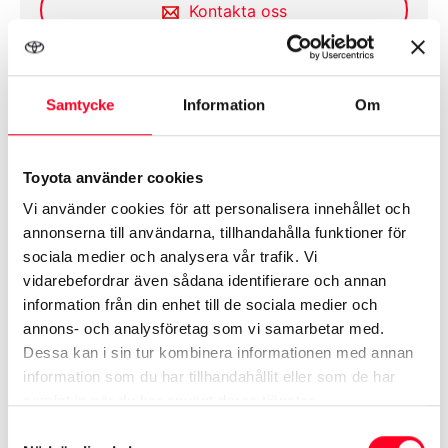
Kontakta oss
Europeiska Motor Arlandastad
Samtycke
Information
Om
Öppet idag
11:00 - 15:00
Toyota använder cookies
Söndag
11:00 - 15:00
Adress
Thulins Plats 1, Arlandastad
Måndag
09:00 - 18:00
Vi använder cookies för att personalisera innehållet och
Tisdag
09:00 - 18:00
annonserna till användarna, tillhandahålla funktioner för
Onsdag
09:00 - 18:00
sociala medier och analysera vår trafik. Vi
Torsdag
09:00 - 18:00
Utrustning
vidarebefordrar även sådana identifierare och annan
Fredag
09:00 - 18:00
information från din enhet till de sociala medier och
annons- och analysföretag som vi samarbetar med.
Dessa kan i sin tur kombinera informationen med annan
5 stjärnor i Euro NCAP
information som du har tillhandahållit eller som de har
samlat in när du har använt deras tjänster.
AC
Samtyckesval