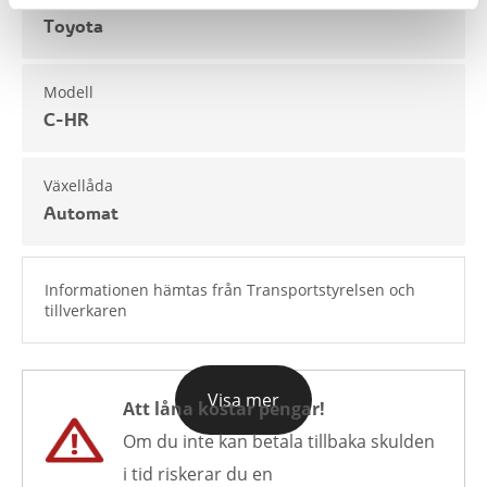
Toyota
Modell
C-HR
Växellåda
Automat
Informationen hämtas från Transportstyrelsen och
tillverkaren
Visa mer
Att låna kostar pengar!
Om du inte kan betala tillbaka skulden
i tid riskerar du en