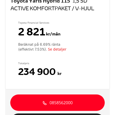
Toyota Yaris Hybrid 115
1,5 5D
ACTIVE KOMFORTPAKET / V-HJUL
Toyota Financial Services
2 821
kr/mån
Beräknat på
6.69
% ränta
Se detaljer
(effektivt
7.53
%).
Totalpris
234 900
kr
0858562000