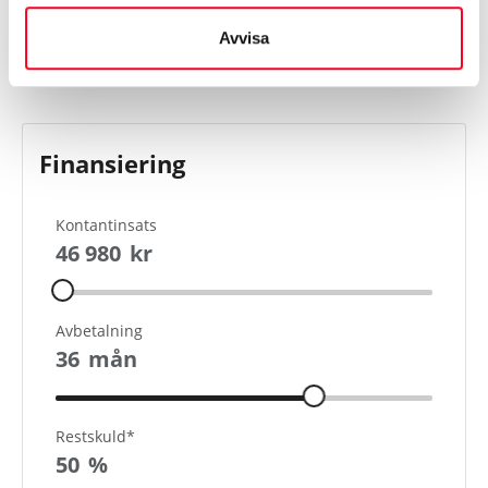
Visa mer
Avvisa
Finansiering
Kontantinsats
46 980
kr
Avbetalning
36
mån
Restskuld*
50
%