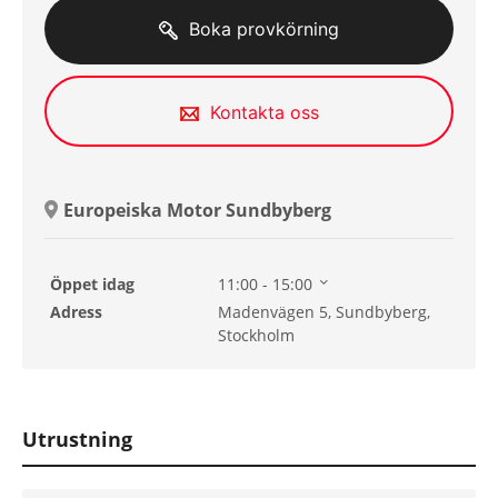
Boka provkörning
Kontakta oss
Europeiska Motor Sundbyberg
Öppet idag
11:00 - 15:00
Söndag
11:00 - 15:00
Adress
Madenvägen 5, Sundbyberg,
Måndag
09:00 - 18:00
Stockholm
Tisdag
09:00 - 18:00
Onsdag
09:00 - 18:00
Torsdag
09:00 - 18:00
Fredag
09:00 - 18:00
Utrustning