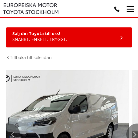
Sälj din Toyota till oss!
SNABBT. ENKELT. TRYGGT.
Tillbaka till söksidan