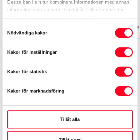
Dessa kan i sin tur kombinera informationen med annan
Biluppgifter
information som du har tillhandahållit eller som de har
samlat in när du har använt deras tjänster.
Basuppgifter
Funktioner
Interiör
Exteriör
Säke
Samtyckesval
Nödvändiga kakor
Kakor för inställningar
Märke
Toyota
Kakor för statistik
Modell
ProAce
Kakor för marknadsföring
Växellåda
Automat
Tillåt alla
Informationen hämtas från Transportstyrelsen och
Tillåt urval