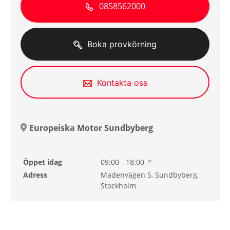
0858562000
Boka provkörning
Kontakta oss
Europeiska Motor Sundbyberg
Öppet idag
09:00 - 18:00
Lördag
11:00 - 15:00
Adress
Madenvägen 5, Sundbyberg,
Söndag
11:00 - 15:00
Stockholm
Måndag
09:00 - 18:00
Tisdag
09:00 - 18:00
Onsdag
09:00 - 18:00
Torsdag
09:00 - 18:00