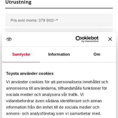
Utrustning
Pris exkl moms: 379 900:-*
*= Gäller vid medlemskap i
ex Småföretagarnas riksförbund
Samtycke
Information
Om
AC
Toyota använder cookies
Vi använder cookies för att personalisera innehållet och
Se mer utrustning
annonserna till användarna, tillhandahålla funktioner för
sociala medier och analysera vår trafik. Vi
vidarebefordrar även sådana identifierare och annan
information från din enhet till de sociala medier och
annons- och analysföretag som vi samarbetar med.